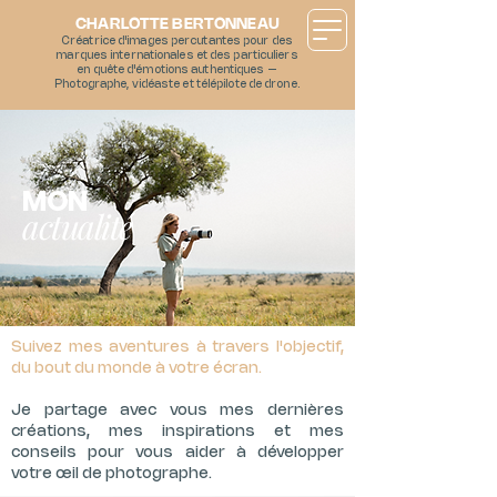
CHARLOTTE BERTONNEAU
Créatrice d'images percutantes pour des
marques internationales et des particuliers
en quête d'émotions authentiques –
Photographe, vidéaste et télépilote de drone.
MON
actualité
Suivez mes aventures à travers l'objectif,
du bout du monde à votre écran.
Je partage avec vous mes dernières
créations, mes inspirations et mes
conseils pour vous aider à développer
votre œil de photographe.