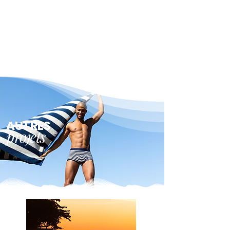
Maillots de bain et sous-vêtements
Découvrir
AUTRES
projets
VOYAGES ET TOURISME