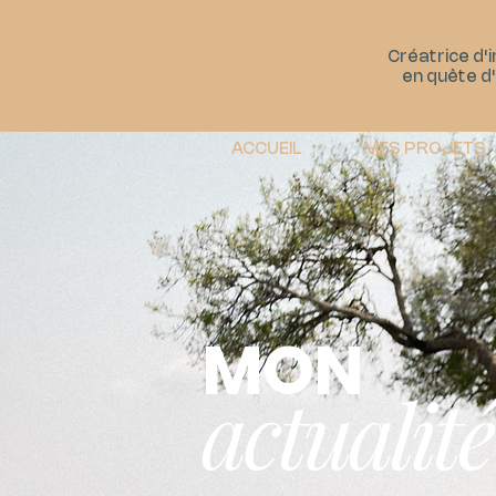
Créatrice d'
en quête d
ACCUEIL
MES PROJETS
MON
actualité