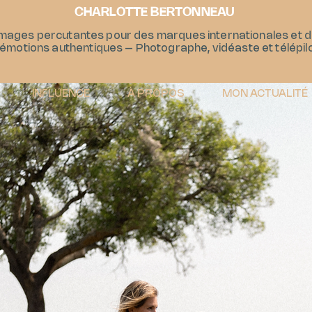
CHARLOTTE BERTONNEAU
images percutantes pour des marques internationales et de
'émotions authentiques – Photographe, vidéaste et télépil
INFLUENCE
À PROPOS
MON ACTUALITÉ