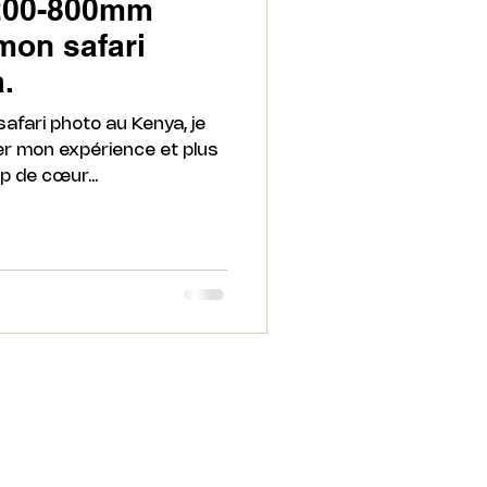
 200-800mm
mon safari
.
safari photo au Kenya, je
er mon expérience et plus
 de cœur...
Arobaz Conception ©2024