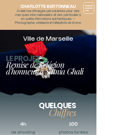
CHARLOTTE BERTONNEAU
Créatrice d'images percutantes pour des
marques internationales et des particuliers
en quête d'émotions authentiques –
Photographe, vidéaste et télépilote de drone.
Ville de Marseille
LE PROJET
Remise de la légion
d'honneur à Samia Ghali
QUELQUES
Chiffres
4h
100
de shooting
photos livrées