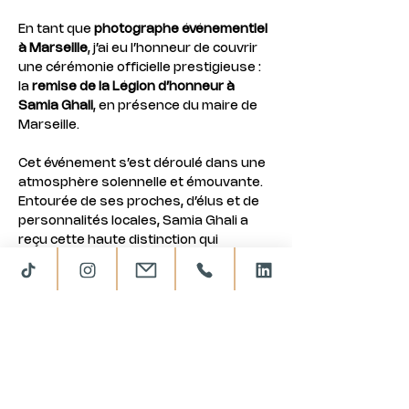
En tant que 
photographe événementiel 
à Marseille
, j’ai eu l’honneur de couvrir 
une cérémonie officielle prestigieuse : 
la 
remise de la Légion d’honneur à 
Samia Ghali
, en présence du maire de 
Marseille.
Cet événement s’est déroulé dans une 
atmosphère solennelle et émouvante. 
Entourée de ses proches, d’élus et de 
personnalités locales, Samia Ghali a 
reçu cette haute distinction qui 
récompense son engagement et son 
parcours au service de la cité 
phocéenne.
Mon rôle en tant que 
photographe 
professionnelle
 était de capturer la 
solennité de la cérémonie, mais aussi la 
sincérité des instants partagés : les 