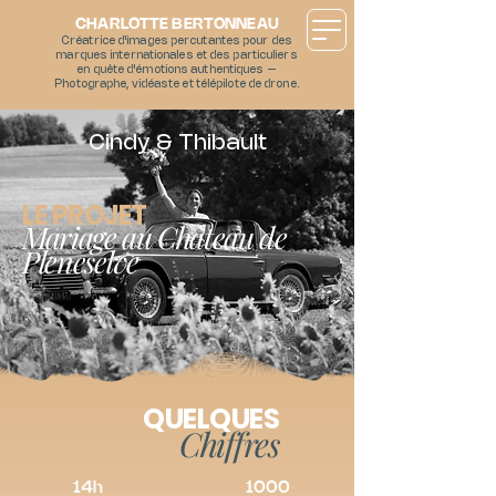
CHARLOTTE BERTONNEAU
Créatrice d'images percutantes pour des
marques internationales et des particuliers
en quête d'émotions authentiques –
Photographe, vidéaste et télépilote de drone.
Cindy & Thibault
LE PROJET
Mariage au Château de
Pleneselve
QUELQUES
Chiffres
14h
1000