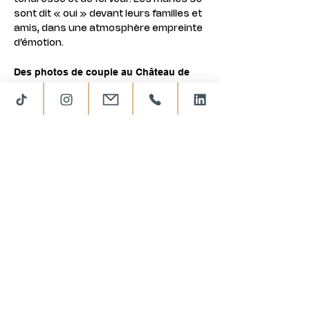
sont dit « oui » devant leurs familles et 
amis, dans une atmosphère empreinte 
d’émotion.
Des photos de couple au Château de 
Pleneselve
Après la messe, Cindy et Thibault ont 
profité d’un instant privilégié pour leur 
séance photo de couple dans le parc 
du Château de Pleneselve
. Un cadre 
idéal, entre nature et patrimoine, pour 
immortaliser leur amour avec des 
images intemporelles.
Vin d’honneur et moments de partage
Les invités ont ensuite été accueillis au 
domaine autour d’un 
rafraîchissement 
de bienvenue
, suivi d’un 
vin d’honneur 
convivial et élégant
. Photos de groupe, 
éclats de rire, discours émouvants et le 
traditionnel 
jeu du ruban
 ont rythmé 