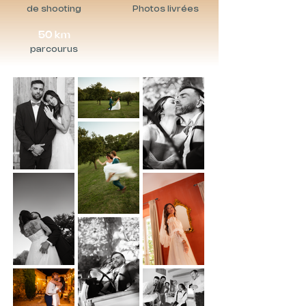
de shooting
Photos livrées
50 km
parcourus