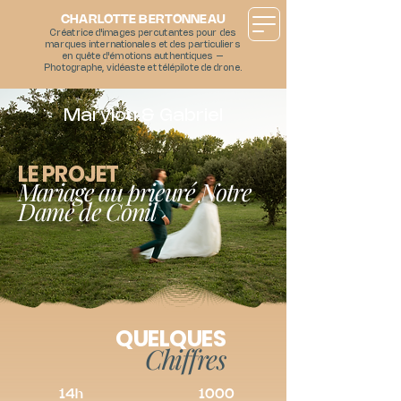
CHARLOTTE BERTONNEAU
Créatrice d'images percutantes pour des
marques internationales et des particuliers
en quête d'émotions authentiques –
Photographe, vidéaste et télépilote de drone.
Marylou & Gabriel
LE PROJET
Mariage au prieuré Notre
Dame de Conil
QUELQUES
Chiffres
14h
1000