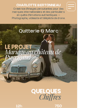
CHARLOTTE BERTONNEAU
Créatrice d'images percutantes pour des
marques internationales et des particuliers
en quête d'émotions authentiques –
Photographe, vidéaste et télépilote de drone.
Quitterie & Marc
LE PROJET
Mariage au château de
Puyrigaud
QUELQUES
Chiffres
12h
750