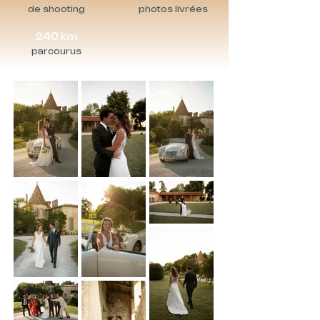
de shooting
photos livrées
240 km
parcourus