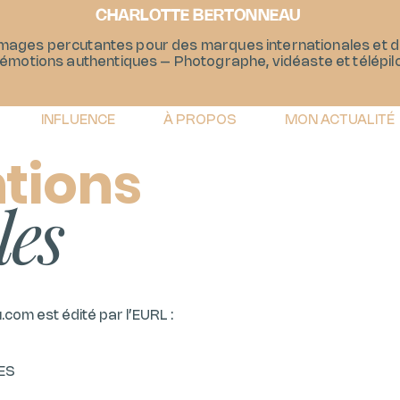
CHARLOTTE BERTONNEAU
images percutantes pour des marques internationales et de
'émotions authentiques – Photographe, vidéaste et télépil
INFLUENCE
À PROPOS
MON ACTUALITÉ
tions
les
u.com
est édité par l’EURL :
ES