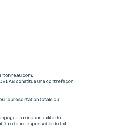
ertonneau.com
.
IDE LAB constitue une contrefaçon
 ou représentation totale ou
engager la responsabilité de
it être tenu responsable du fait