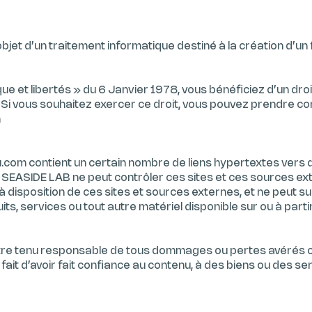
objet d’un traitement informatique destiné à la création d’un f
ue et libertés » du 6 Janvier 1978, vous bénéficiez d’un droi
 Si vous souhaitez exercer ce droit, vous pouvez prendre con
m
u.com
contient un certain nombre de liens hypertextes vers 
 SEASIDE LAB ne peut contrôler ces sites et ces sources ex
à disposition de ces sites et sources externes, et ne peut 
its, services ou tout autre matériel disponible sur ou à part
tre tenu responsable de tous dommages ou pertes avérés o
le fait d’avoir fait confiance au contenu, à des biens ou des s