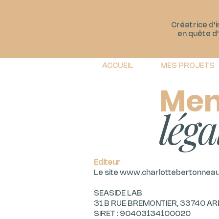
Créatrice d'
en quête d
ACCUEIL
MES PROJETS
Men
léga
Éditeur
Le site
www.charlottebertonnea
SEASIDE LAB
31 B RUE BREMONTIER, 33740 AR
SIRET : 90403134100020