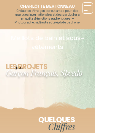
CHARLOTTE BERTONNEAU
Créatrice d'images percutantes pour des
marques internationales et des particuliers
en quête d'émotions authentiques –
Photographe, vidéaste et télépilote de drone.
Maillots de bain et sous-
vêtements
LES PROJETS
Garçon Français, Speedo
QUELQUES
Chiffres