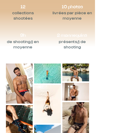
12
10 photos
collections
livrées par pièce en
shootées
moyenne
9h
2 mannequins
de shooting/j en
présents/j de
moyenne
shooting