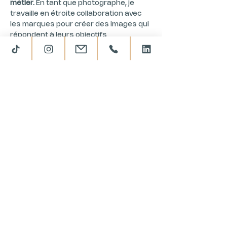
métier.
 En tant que photographe, je 
travaille en étroite collaboration avec 
les marques pour créer des images qui 
répondent à leurs objectifs 
commerciaux. 
Ma démarche consiste à mettre en 
valeur la qualité et les détails de 
chaque pièce, tout en respectant 
l'identité visuelle de votre marque. De la 
conception à la réalisation, je vous 
accompagne dans tous vos projets : 
choix des modèles, direction artistique, 
prise de vue en intérieur ou en 
extérieur, et retouche. 
Mon objectif ?
 Vous fournir des visuels 
de haute qualité, prêts à être utilisés 
pour vos campagnes marketing et vos 
catalogues.
Exemples de clients : Garçon Français, 