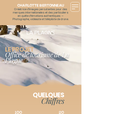
CHARLOTTE BERTONNEAU
Créatrice d'images percutantes pour des
marques internationales et des particuliers
en quête d'émotions authentiques –
Photographe, vidéaste et télépilote de drone.
LA PLAGNE
LE PROJET
Office de tourisme de La
Plagne
QUELQUES
Chiffres
100
20