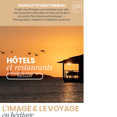
CHARLOTTE BERTONNEAU
Créatrice d'images percutantes pour des
marques internationales et des particuliers
en quête d'émotions authentiques –
Photographe, vidéaste et télépilote de drone.
HÔTELS
et restaurants
Découvrir
L'IMAGE & LE VOYAGE
en héritage